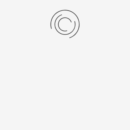
+
Taarten
Brood
Koeken
Bruidstaarten
Vlaaien
Bestsellers
Kwark punt
€ 2,70
Tiramisu punt